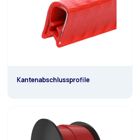
Kantenabschlussprofile