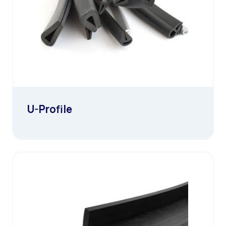
U-Profile