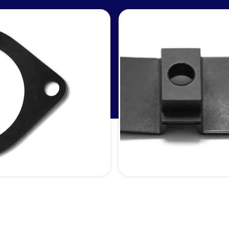
ormprodukte
Profile