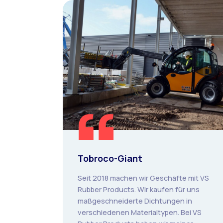
Tobroco-Giant
Seit 2018 machen wir Geschäfte mit VS
Rubber Products. Wir kaufen für uns
maßgeschneiderte Dichtungen in
verschiedenen Materialtypen. Bei VS