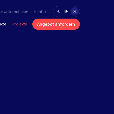
er Unternehmen
Kontakt
NL
EN
DE
Angebot anfordern
ukte
Projekte
Textil-Spannbänder