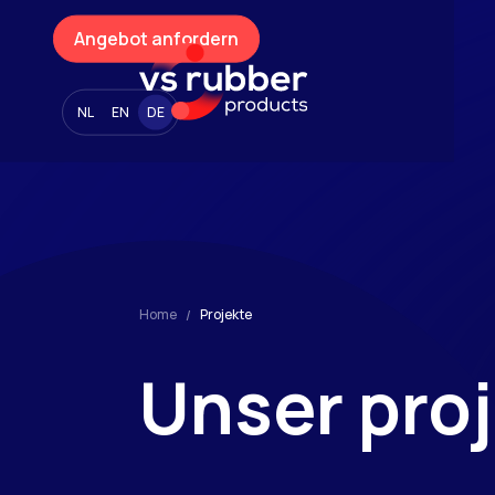
Angebot anfordern
NL
EN
DE
Gummibänder
Pa
Home
Projekte
Unser
pro